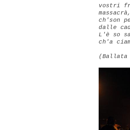
vostri f
massacrà
ch'son p
dalle ca
L'è so s
ch'a cia
(Ballata