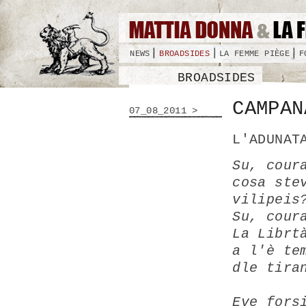
NEWS
BROADSIDES
LA FEMME PIÈGE
F
BROADSIDES
CAMPAN
07_08_2011 >
L'ADUNAT
Su, cour
cosa ste
vilipeis
Su, cour
La Librt
a l'è te
dle tira
Eve fors