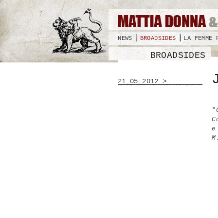
NEWS
BROADSIDES
LA FEMME 
BROADSIDES
21_05_2012 >
"
C
e
M