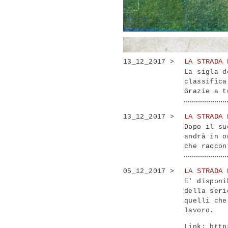
LA STRADA 
13_12_2017 >
La sigla d
classifica
Grazie a t
LA STRADA 
13_12_2017 >
Dopo il su
andrà in o
che raccon
LA STRADA 
05_12_2017 >
E' disponi
della seri
quelli che
lavoro.
Link:
http